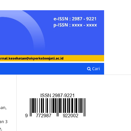
HOME
Daftar
Penyerahan Naskah
Login
Cari
nan,
an 3
e,